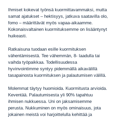
Ihmiset kokevat työnsä kuormittavammaksi, mutta
samat ajatukset – hektisyys, jatkuva saatavilla olo,
fomo – määrittävät myös vapaa-aikaamme.
Kokonaisvaltainen kuormituksemme on lisääntynyt
huikeasti.
Ratkaisuna tuodaan esille kuormituksen
vähentämisestä. Tee vähemmän, 8- laadulla tai
vaihda työpaikkaa. Todellisuudessa
hyvinvointimme syntyy pidemmällä aikavälillä
tasapainosta kuormituksen ja palautumisen välillä.
Molemmat täytyy huomioida. Kuormitusta arvioida.
Keventää. Palautumisesta yli 90% tapahtuu
ihmisen nukkuessa. Uni on jaksamisemme
perusta. Nukkuminen on myös ominaisuus, jota
jokainen meistä voi harjoittelulla kehittää ja