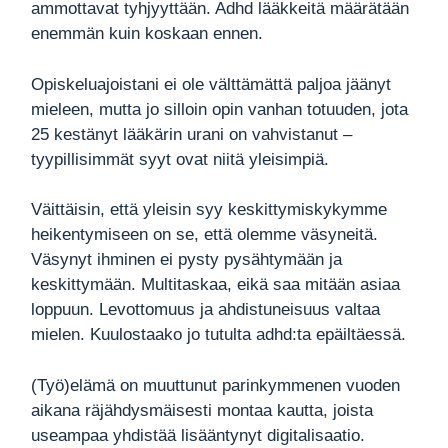
ammottavat tyhjyyttään. Adhd lääkkeitä määrätään
enemmän kuin koskaan ennen.
Opiskeluajoistani ei ole välttämättä paljoa jäänyt
mieleen, mutta jo silloin opin vanhan totuuden, jota
25 kestänyt lääkärin urani on vahvistanut –
tyypillisimmät syyt ovat niitä yleisimpiä.
Väittäisin, että yleisin syy keskittymiskykymme
heikentymiseen on se, että olemme väsyneitä.
Väsynyt ihminen ei pysty pysähtymään ja
keskittymään. Multitaskaa, eikä saa mitään asiaa
loppuun. Levottomuus ja ahdistuneisuus valtaa
mielen. Kuulostaako jo tutulta adhd:ta epäiltäessä.
(Työ)elämä on muuttunut parinkymmenen vuoden
aikana räjähdysmäisesti montaa kautta, joista
useampaa yhdistää lisääntynyt digitalisaatio.