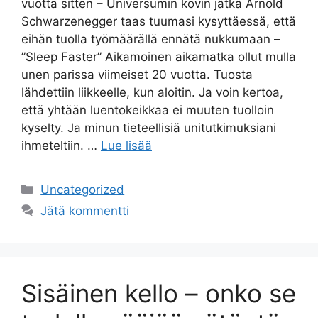
vuotta sitten – Universumin kovin jätkä Arnold
Schwarzenegger taas tuumasi kysyttäessä, että
eihän tuolla työmäärällä ennätä nukkumaan –
”Sleep Faster” Aikamoinen aikamatka ollut mulla
unen parissa viimeiset 20 vuotta. Tuosta
lähdettiin liikkeelle, kun aloitin. Ja voin kertoa,
että yhtään luentokeikkaa ei muuten tuolloin
kyselty. Ja minun tieteellisiä unitutkimuksiani
ihmeteltiin. …
Lue lisää
Uncategorized
Jätä kommentti
Sisäinen kello – onko se