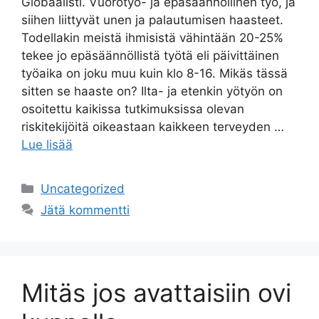
Globaalisti. Vuorotyö- ja epäsäännöllinen työ, ja
siihen liittyvät unen ja palautumisen haasteet.
Todellakin meistä ihmisistä vähintään 20-25%
tekee jo epäsäännöllistä työtä eli päivittäinen
työaika on joku muu kuin klo 8-16. Mikäs tässä
sitten se haaste on? Ilta- ja etenkin yötyön on
osoitettu kaikissa tutkimuksissa olevan
riskitekijöitä oikeastaan kaikkeen terveyden …
Lue lisää
Uncategorized
Jätä kommentti
Mitäs jos avattaisiin ovi