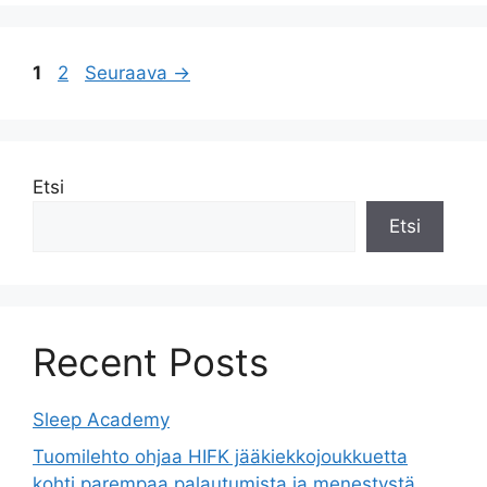
1
2
Seuraava
→
Etsi
Etsi
Recent Posts
Sleep Academy
Tuomilehto ohjaa HIFK jääkiekkojoukkuetta
kohti parempaa palautumista ja menestystä