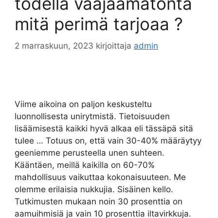
todella vääjäämätöntä
mitä perimä tarjoaa ?
2 marraskuun, 2023
kirjoittaja
admin
Viime aikoina on paljon keskusteltu
luonnollisesta unirytmistä. Tietoisuuden
lisäämisestä kaikki hyvä alkaa eli tässäpä sitä
tulee … Totuus on, että vain 30-40% määräytyy
geeniemme perusteella unen suhteen.
Kääntäen, meillä kaikilla on 60-70%
mahdollisuus vaikuttaa kokonaisuuteen. Me
olemme erilaisia nukkujia. Sisäinen kello.
Tutkimusten mukaan noin 30 prosenttia on
aamuihmisiä ja vain 10 prosenttia iltavirkkuja.